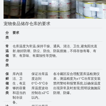
宠物食品储存仓库的要求
分
要求
类
常
仓库温度为常温,保持干燥、通风、清洁、卫生,避免阳光直
温
射,做好防潮、防尘、防虫、防鼠措施，不得存放有毒、有
储
害、有异味、有腐蚀性等货物。
存
类
保
库内清
保证冷库温
各冷藏区应合理配置库温检测仪
鲜
洁、卫
度达到
表，测温精度为±1°C冷库宜安装
储
生，有足
0°C~5°C冷
禁闭警铃和报警系统,以确保温度
存
够的容量
库温度波动
出现异常及时发现;照明设施施应
类
和适当的
控制在±2°C
防潮、防爆。
制冷设
以内。
备。