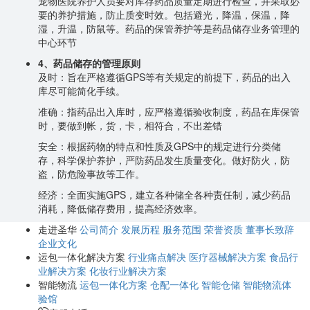
宠物医院养护人员要对库存药品质量定期进行检查，并采取必
要的养护措施，防止质变时效。包括避光，降温，保温，降
湿，升温，防鼠等。药品的保管养护等是药品储存业务管理的
中心环节
4、药品储存的管理原则
及时：
旨在严格遵循GPS等有关规定的前提下，药品的出入
库尽可能简化手续。
准确：
指药品出入库时，应严格遵循验收制度，药品在库保管
时，要做到帐，货，卡，相符合，不出差错
安全：
根据药物的特点和性质及GPS中的规定进行分类储
存，科学保护养护，严防药品发生质量变化。做好防火，防
盗，防危险事故等工作。
经济：
全面实施GPS，建立各种储全各种责任制，减少药品
消耗，降低储存费用，提高经济效率。
走进圣华
公司简介
发展历程
服务范围
荣誉资质
董事长致辞
企业文化
运包一体化解决方案
行业痛点解决
医疗器械解决方案
食品行
业解决方案
化妆行业解决方案
智能物流
运包一体化方案
仓配一体化
智能仓储
智能物流体
验馆