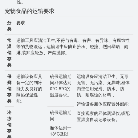
性。
宠物食品的运输要求
分
要求
类
常
运输工具应清洁卫生,不得与有毒、有害、有异味、有腐蚀性
温
等的货物混运，运输途中应防止挤压、碰撞、烈日暴晒、雨
储
淋;装卸应轻放、严禁抛掷。
存
类
保
运输设备应具
确保运输期
运输设备应清洁卫生、无毒
鲜
备一定的制冷
间厢体达到
无害、无污染、无异味;厢体
储
能力及良好的
0°C-5°C的
内壁使用光滑、防水、防
存
隔热保温性
温度要求。
锈、耐腐蚀的材料，
类
能。
运输设备厢体应配置外部能
冷
确保运输期
直接观察的厢体测温仪,或配
冻
间
置温度自动记录设备。
储
厢体达到一
存
18°C及以
类