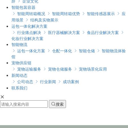
辞
企业文化

智能包装容器
智能周转箱概况
智能周转箱优势
智能传感器展示
应




用场景
结构及实物展示

运包一体化解决方案
行业痛点解决
医疗器械解决方案
食品行业解决方案




化妆行业解决方案
智能物流
运包一体化方案
仓配一体化
智能仓储
智能物流体验




馆
宠物供应链
宠物运输服务
宠物仓储服务
宠物场景化应用



新闻动态
公司动态
行业新闻
成功案例



联系我们

搜索
