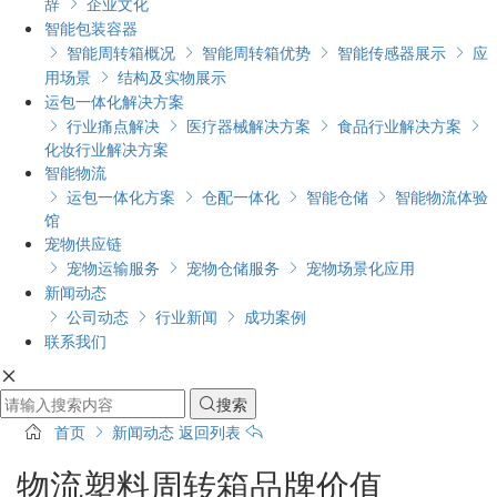
辞
企业文化

智能包装容器
智能周转箱概况
智能周转箱优势
智能传感器展示
应




用场景
结构及实物展示

运包一体化解决方案
行业痛点解决
医疗器械解决方案
食品行业解决方案




化妆行业解决方案
智能物流
运包一体化方案
仓配一体化
智能仓储
智能物流体验




馆
宠物供应链
宠物运输服务
宠物仓储服务
宠物场景化应用



新闻动态
公司动态
行业新闻
成功案例



联系我们

搜索

首页
新闻动态
返回列表
物流塑料周转箱品牌价值