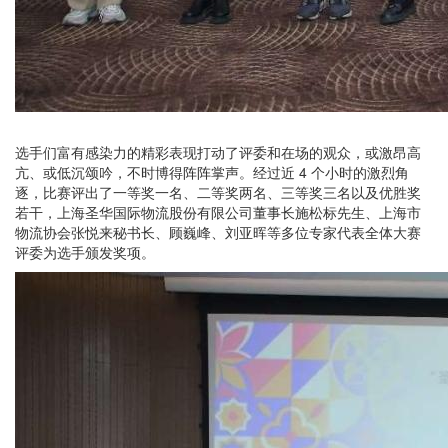
选手们富有感染力的精彩表现打动了评委和在场的观众，或激昂高
亢、或低沉颂吟，不时博得阵阵掌声。经过近 4 个小时的激烈角
逐，比赛评出了一等奖一名、二等奖两名、三等奖三名以及优胜奖
若干，上海圣华国际物流股份有限公司董事长施松标先生、上海市
物流协会张悦来秘书长、顾巍峰、刘亚晖等多位专家代表全体大赛
评委为选手颁发奖项。