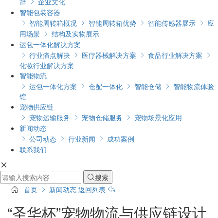
辞
企业文化

智能包装容器
智能周转箱概况
智能周转箱优势
智能传感器展示
应




用场景
结构及实物展示

运包一体化解决方案
行业痛点解决
医疗器械解决方案
食品行业解决方案




化妆行业解决方案
智能物流
运包一体化方案
仓配一体化
智能仓储
智能物流体验




馆
宠物供应链
宠物运输服务
宠物仓储服务
宠物场景化应用



新闻动态
公司动态
行业新闻
成功案例



联系我们

搜索

首页
新闻动态
返回列表
“圣华杯”宠物物流与供应链设计